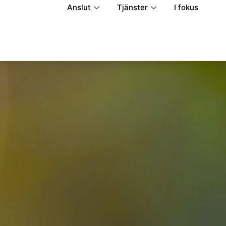
Anslut
Tjänster
I fokus