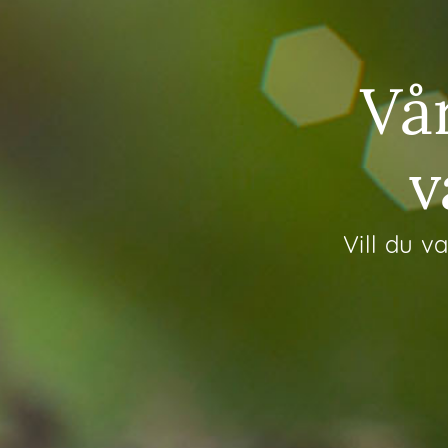
Vå
v
Vill du v