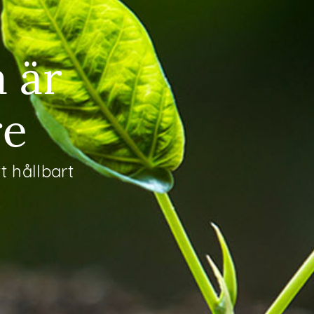
 är
re
t hållbart