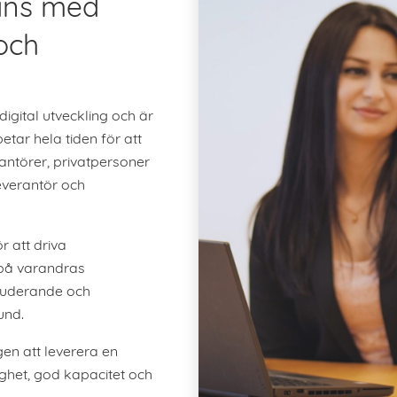
mans med
och
digital utveckling och är
etar hela tiden för att
antörer, privatpersoner
everantör och
r att driva
 på varandras
kluderande och
und.
en att leverera en
lighet, god kapacitet och