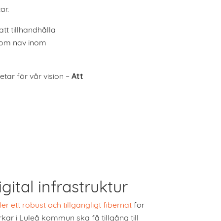
ar.
tt tillhandhålla
 som nav inom
tar för vår vision –
Att
gital infrastruktur
r ett robust och tillgängligt fibernät
för
kar i Luleå kommun ska få tillgång till