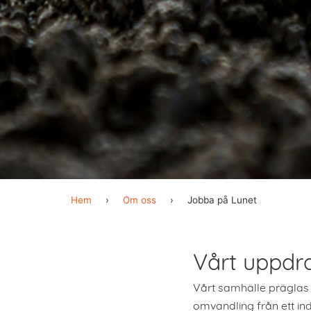
Hem
›
Om oss
›
Jobba på Lunet
Vårt uppdr
Vårt samhälle präglas i
omvandling från ett ind