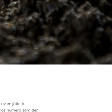
av en jättelik
ficeras numera som den