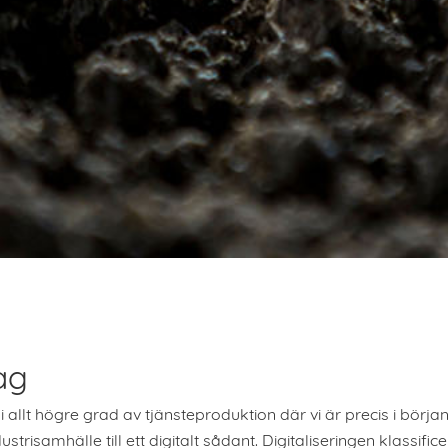
ag
 allt högre grad av tjänsteproduktion där vi är precis i början 
ustrisamhälle till ett digitalt sådant. Digitaliseringen klassi